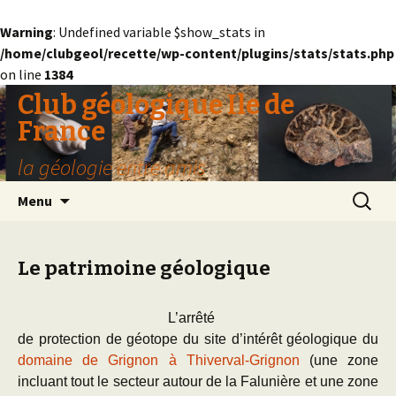
Warning
: Undefined variable $show_stats in
/home/clubgeol/recette/wp-content/plugins/stats/stats.php
on line
1384
Club géologique Ile de
France
la géologie entre amis
Aller
Recherc
Menu
au
contenu
Le patrimoine géologique
L’arrêté
de protection de géotope du site d’intérêt géologique du
domaine de Grignon à Thiverval-Grignon
(une zone
incluant tout le secteur autour de la Falunière et une zone