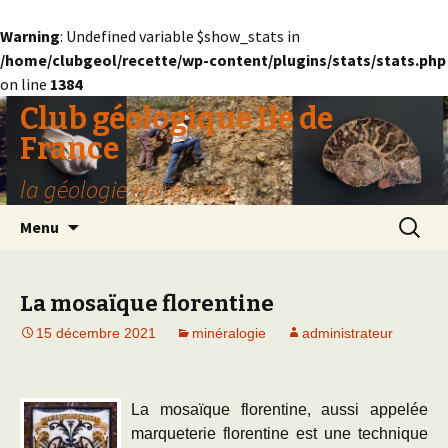
Warning
: Undefined variable $show_stats in
/home/clubgeol/recette/wp-content/plugins/stats/stats.php
on line
1384
Club géologique Ile de
France
la géologie entre amis
Aller
Recherc
Menu
au
contenu
La mosaïque florentine
15 décembre 2021
minéralogie
administrateur
La mosaïque florentine, aussi appelée
marqueterie florentine est une technique