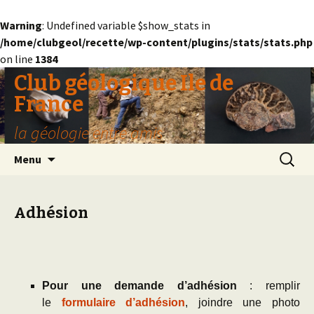
Warning
: Undefined variable $show_stats in
/home/clubgeol/recette/wp-content/plugins/stats/stats.php
on line
1384
Club géologique Ile de
France
la géologie entre amis
Aller
Recherc
Menu
au
contenu
Adhésion
Pour une demande d’adhésion
: remplir
le
formulaire d’adhésion
, joindre une photo