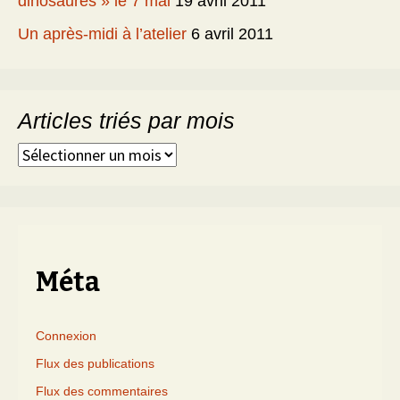
dinosaures » le 7 mai
19 avril 2011
Un après-midi à l’atelier
6 avril 2011
Articles triés par mois
Articles
triés
par
mois
Méta
Connexion
Flux des publications
Flux des commentaires