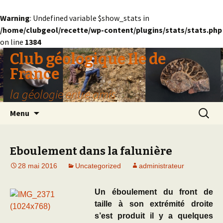
Warning
: Undefined variable $show_stats in
/home/clubgeol/recette/wp-content/plugins/stats/stats.php
on line
1384
Club géologique Ile de
France
la géologie entre amis
Aller
Recherc
Menu
au
contenu
Eboulement dans la falunière
28 mai 2016
Uncategorized
administrateur
Un éboulement du front de
taille à son extrémité droite
s’est produit il y a quelques