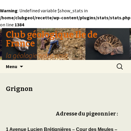
Warning
: Undefined variable $show_stats in
/home/clubgeol/recette/wp-content/plugins/stats/stats.php
on line
1384
Club géologique Ile de
France
la géologie entre amis
Aller
Recherc
Menu
au
contenu
Grignon
Adresse du pigeonnier
:
1 Avenue Lucien Brétignières – Cour des Meules –