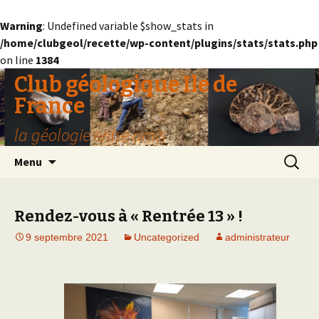
Warning
: Undefined variable $show_stats in
/home/clubgeol/recette/wp-content/plugins/stats/stats.php
on line
1384
Club géologique Ile de
France
la géologie entre amis
Aller
Recherc
Menu
au
contenu
Rendez-vous à « Rentrée 13 » !
9 septembre 2021
Uncategorized
administrateur