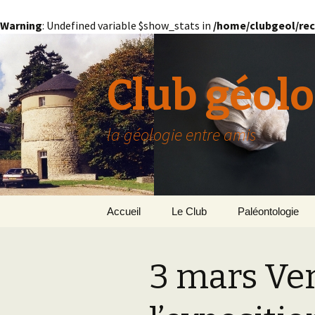
Warning
: Undefined variable $show_stats in
/home/clubgeol/rec
Club géolo
la géologie entre amis
Aller
Accueil
Le Club
Paléontologie
au
contenu
Présentation générale
L’Homme et la Co
3 mars Ve
Paris
Le Bassin Parisi
Grignon
GRIGNON – 78