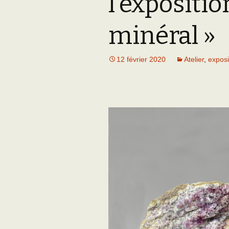
l’expositi
Adhésion
Les Travaux de l
Paléo
minéral »
Documents (accès
restreint)
12 février 2020
Atelier
,
exposi