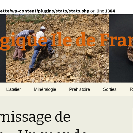
ette/wp-content/plugins/stats/stats.php
on line
1384
gique Ile de Fra
L’atelier
Minéralogie
Préhistoire
Sorties
R
quille
Le Bassin d’Au
2
v
rnissage de
E
en
Géomorphologie du
Yonne 2015
H
Bassin Parisien
Le Domaine de Grignon
Normandie 201
L