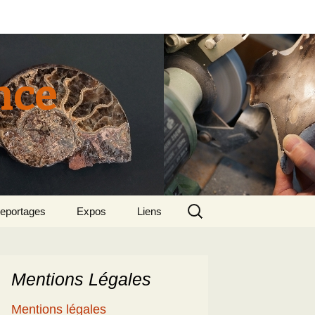
nce
Rechercher :
eportages
Expos
Liens
tun 2015
018 sept – Le
olcanisme en mer
gée par Suzette et
enri
Mentions Légales
5
e patrimoine
Mentions légales