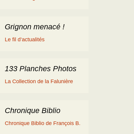
éologique
en
ime 2014
es Cisterciens de la
rôme et la Géologie
Grignon menacé !
ies
aguerre et les fossiles
Le fil d’actualités
a Ballade islandaise de
acqueline et Claude
andonnées dans l’Eifel
133 Planches Photos
ne souche de
La Collection de la Falunière
axodium silicifiée …
a Grube de Messel
RFA)
Chronique Biblio
ous les reportages
Chronique Biblio de François B.