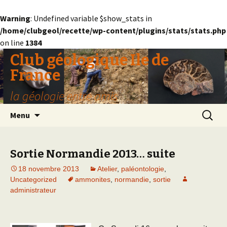
Warning
: Undefined variable $show_stats in
/home/clubgeol/recette/wp-content/plugins/stats/stats.php
on line
1384
Club géologique Ile de
France
la géologie entre amis
Aller
Recherc
Menu
au
contenu
Sortie Normandie 2013… suite
18 novembre 2013
Atelier
,
paléontologie
,
Uncategorized
ammonites
,
normandie
,
sortie
administrateur