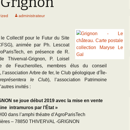
e Grignon
Paléogéographie* du
g
Bassin Parisien
’Equipe
Les Scientifiques à
Activités
Sortie oursins 
Grignon
Charente-Marit
L
ized
administrateur
Cartes géologiques du
D
BP
CR des Réunions
La Falunière de Grignon
Toutes les sort
D
L’échelle
Réunions thématiques
 le Collectif pour le Futur du Site
chronostratigraphique
La Collection de la
Falunière
L
(CFSG),
animée par Ph. Lescoat
Les Travaux des
J
roParisTech, en présence de R.
Transgression/Régression
Equipiers
marine
Exposition permanente
e Thiverval-Grignon, P. Loisel
et Galerie de Photos
R
re de Feucherolles, membres élus du conseil
Détermination des
 l’association Arbre de fer, le Club géologique d’Île-
fossiles de l’Eocène
25 mai 2014 : Les 25
U
ans de Grignon
T
représentera le Club
), l’association Patrimoine
utres invités :
Grignon menacé !!
L
(
NON se joue début 2019 avec la mise en vente
ne intramuros par l’État »
T
H00 dans l’amphi théatre d’AgroParisTech
ières – 78850 THIVERVAL -GRIGNON