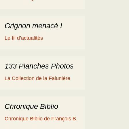
éologique
en
ime 2014
es Cisterciens de la
rôme et la Géologie
Grignon menacé !
ies
aguerre et les fossiles
Le fil d’actualités
a Ballade islandaise de
acqueline et Claude
andonnées dans l’Eifel
133 Planches Photos
ne souche de
La Collection de la Falunière
axodium silicifiée …
a Grube de Messel
RFA)
Chronique Biblio
ous les reportages
Chronique Biblio de François B.