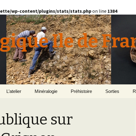
ette/wp-content/plugins/stats/stats.php
on line
1384
gique Ile de Fra
L’atelier
Minéralogie
Préhistoire
Sorties
R
quille
Le Bassin d’Au
2
v
ublique sur
E
en
Géomorphologie du
Yonne 2015
H
Bassin Parisien
Le Domaine de Grignon
Normandie 201
L