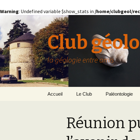
Warning
: Undefined variable $show_stats in
/home/clubgeol/rec
Club géolo
la géologie entre amis
Aller
Accueil
Le Club
Paléontologie
au
contenu
Présentation générale
L’Homme et la Co
Réunion p
Paris
Le Bassin Parisi
Grignon
GRIGNON – 78