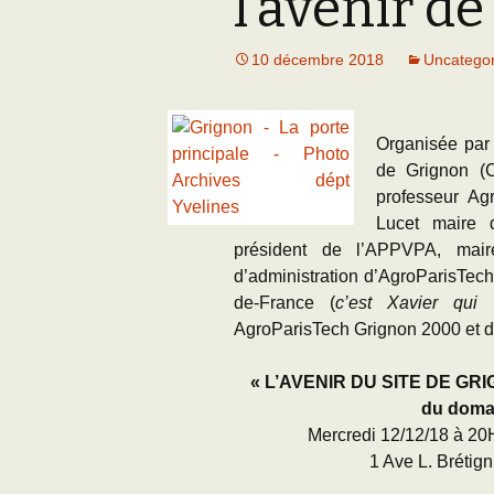
l’avenir d
Adhésion
Les Travaux de l
Paléo
10 décembre 2018
Uncategor
Documents (accès
restreint)
Organ
isée par
de Grignon 
professeur Ag
Lucet maire d
président de l’APPVPA, mai
d’administration d’AgroParisTech,
de-France (
c’est Xavier qui 
AgroParisTech Grignon 2000 et d’a
« L’AVENIR DU SITE DE GRIG
du domai
Mercredi 12/12/18 à 20
1 Ave L. Brétign