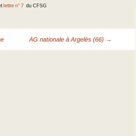
et
lettre n° 7
du CFSG
ée
AG nationale à Argelès (66)
→