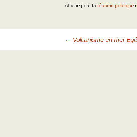
Affiche pour la
réunion publique
Navigation
←
Volcanisme en mer Eg
des
articles