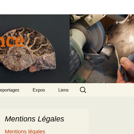
nce
Rechercher :
eportages
Expos
Liens
tun 2015
018 sept – Le
olcanisme en mer
gée par Suzette et
enri
Mentions Légales
5
e patrimoine
Mentions légales