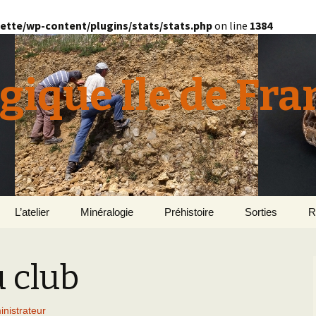
ette/wp-content/plugins/stats/stats.php
on line
1384
gique Ile de Fra
L’atelier
Minéralogie
Préhistoire
Sorties
R
quille
Le Bassin d’Au
2
v
u club
E
en
Géomorphologie du
Yonne 2015
H
Bassin Parisien
Le Domaine de Grignon
Normandie 201
L
nistrateur