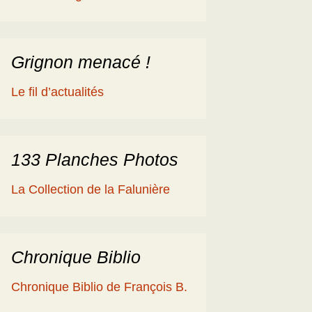
éologique
en
ime 2014
es Cisterciens de la
rôme et la Géologie
Grignon menacé !
ies
aguerre et les fossiles
Le fil d’actualités
a Ballade islandaise de
acqueline et Claude
andonnées dans l’Eifel
133 Planches Photos
ne souche de
La Collection de la Falunière
axodium silicifiée …
a Grube de Messel
RFA)
Chronique Biblio
ous les reportages
Chronique Biblio de François B.