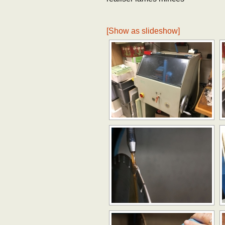
[Show as slideshow]