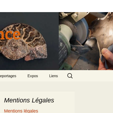
nce
Rechercher :
eportages
Expos
Liens
tun 2015
018 sept – Le
olcanisme en mer
gée par Suzette et
enri
Mentions Légales
5
e patrimoine
Mentions légales