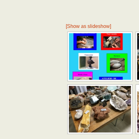
Adhésion
Les Travaux de l
Paléo
Documents (accès
[Show as slideshow]
restreint)