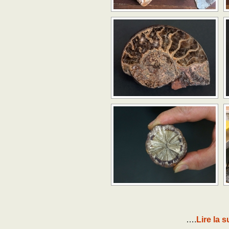
….
Lire la s