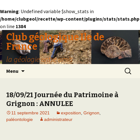
Warning
: Undefined variable $show_stats in
/home/clubgeol/recette/wp-content/plugins/stats/stats.php
on line
1384
Club géologique Ile de
France
la géologie entre amis
Aller
Recherc
Menu
au
contenu
18/09/21 Journée du Patrimoine à
Grignon : ANNULEE
11 septembre 2021
exposition
,
Grignon
,
paléontologie
administrateur