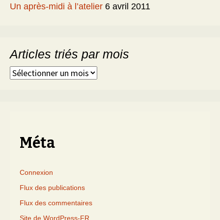
Un après-midi à l’atelier
6 avril 2011
Articles triés par mois
Articles
triés
par
mois
Méta
Connexion
Flux des publications
Flux des commentaires
Site de WordPress-FR