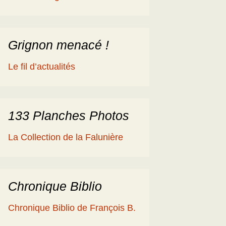
éologique
en
ime 2014
es Cisterciens de la
rôme et la Géologie
Grignon menacé !
ies
aguerre et les fossiles
Le fil d’actualités
a Ballade islandaise de
acqueline et Claude
andonnées dans l’Eifel
133 Planches Photos
ne souche de
La Collection de la Falunière
axodium silicifiée …
a Grube de Messel
RFA)
Chronique Biblio
ous les reportages
Chronique Biblio de François B.