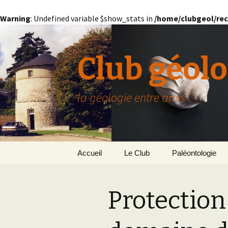
Warning
: Undefined variable $show_stats in
/home/clubgeol/rec
Club géolo
la géologie entre amis
Aller
Accueil
Le Club
Paléontologie
au
contenu
Présentation générale
L’Homme et la Co
Protection
Paris
Le Bassin Parisi
Grignon
GRIGNON – 78