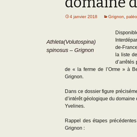
domaine d
Adhésion
Les Travaux de l
Paléo
4 janvier 2018
Grignon
,
paléo
Documents (accès
restreint)
Disponib
Interdépa
Athleta(Volutospina)
de-France
spinosus – Grignon
la liste d
d’arrêtés 
de « la ferme de l’Orme » à B
Grignon.
Dans ce dossier figure précisémen
d’intérêt géologique du domaine 
Yvelines.
Rappel des étapes précédentes
Grignon :