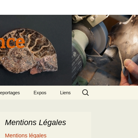
nce
Rechercher :
eportages
Expos
Liens
tun 2015
018 sept – Le
olcanisme en mer
gée par Suzette et
enri
Mentions Légales
5
e patrimoine
Mentions légales