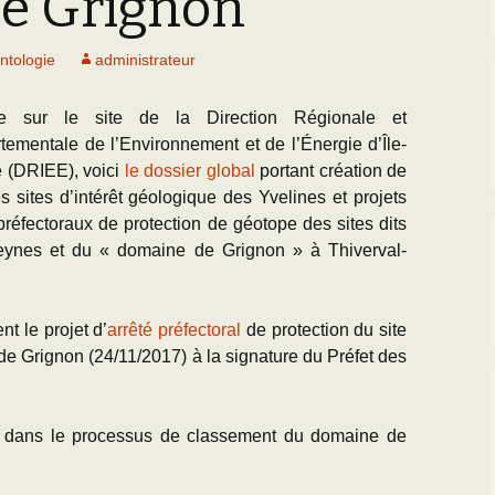
e Grignon
Paléogéographie* du
g
Bassin Parisien
’Equipe
Les Scientifiques à
Activités
Sortie oursins 
Grignon
Charente-Marit
L
ntologie
administrateur
Cartes géologiques du
D
BP
CR des Réunions
La Falunière de Grignon
Toutes les sort
le sur le site de la Direction Régionale et
D
L’échelle
Réunions thématiques
rtementale de l’Environnement et de l’Énergie d’Île-
chronostratigraphique
La Collection de la
Falunière
L
 (DRIEE), voici
le dossier global
portant création de
Les Travaux des
J
es sites d’intérêt géologique des Yvelines et projets
Transgression/Régression
Equipiers
marine
Exposition permanente
préfectoraux de protection de géotope des sites dits
et Galerie de Photos
R
eynes et du « domaine de Grignon » à Thiverval-
Détermination des
fossiles de l’Eocène
25 mai 2014 : Les 25
U
ans de Grignon
T
t le projet d’
arrêté préfectoral
de protection du site
Grignon menacé !!
L
de Grignon (24/11/2017) à la signature du Préfet des
(
T
 dans le processus de classement du domaine de