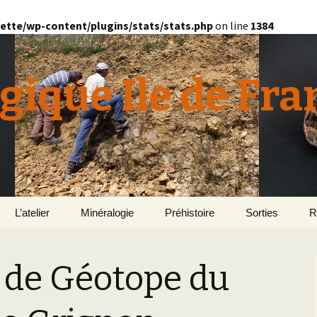
ette/wp-content/plugins/stats/stats.php
on line
1384
gique Ile de Fra
L’atelier
Minéralogie
Préhistoire
Sorties
R
quille
Le Bassin d’Au
2
v
 de Géotope du
E
en
Géomorphologie du
Yonne 2015
H
Bassin Parisien
Le Domaine de Grignon
Normandie 201
L