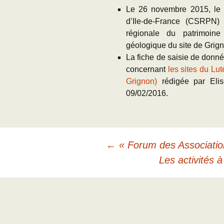
Le 26 novembre 2015, le co
d’Ile-de-France (CSRPN
régionale du patrimoin
géologique du site de Grig
La fiche de saisie de donné
concernant
les sites du Lu
Grignon)
rédigée par Eli
09/02/2016.
Navigation
←
« Forum des Association
Les activités 
des
articles