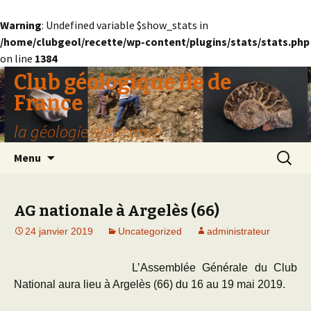
Warning
: Undefined variable $show_stats in
/home/clubgeol/recette/wp-content/plugins/stats/stats.php
on line
1384
Club géologique Ile de
France
la géologie entre amis
Aller
Recherc
Menu
au
contenu
AG nationale à Argelès (66)
24 janvier 2019
Uncategorized
administrateur
L’Assemblée Générale du Club
National aura lieu à Argelès (66) du 16 au 19 mai 2019.