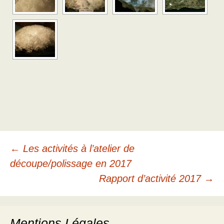
Navigation
←
Les activités à l’atelier de
découpe/polissage en 2017
des
Rapport d’activité 2017
→
articles
Mentions Légales