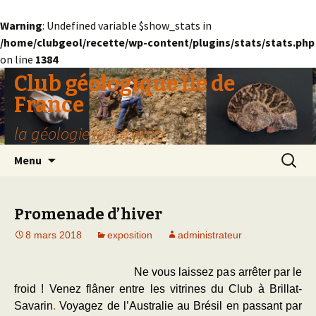
Warning
: Undefined variable $show_stats in
/home/clubgeol/recette/wp-content/plugins/stats/stats.php
on line
1384
Club géologique Ile de
France
la géologie entre amis
Aller
Recherc
Menu
au
contenu
Promenade d’hiver
8 mars 2018
exposition
administrateur
Ne vous laissez pas arrêter par le
froid ! Venez flâner entre les vitrines du Club à Brillat-
Savarin
.
Voyagez de l’Australie au Brésil en passant par