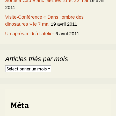
Sortie à Cap Blanc-Nez les 21 et 22 mai
19 avril
2011
Visite-Conférence « Dans l’ombre des
dinosaures » le 7 mai
19 avril 2011
Un après-midi à l’atelier
6 avril 2011
Articles triés par mois
Articles
triés
par
mois
Méta