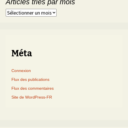
Articles triés par mois
Articles
triés
par
mois
Méta
Connexion
Flux des publications
Flux des commentaires
Site de WordPress-FR