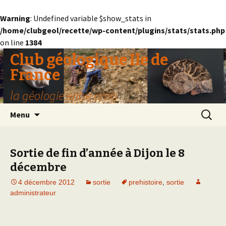
Warning
: Undefined variable $show_stats in
/home/clubgeol/recette/wp-content/plugins/stats/stats.php
on line
1384
Club géologique Ile de
France
la géologie entre amis
Aller
Recherc
Menu
au
contenu
Sortie de fin d’année à Dijon le 8
décembre
4 décembre 2012
sortie
prehistoire
,
sortie
administrateur