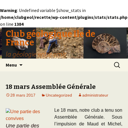
Warning
: Undefined variable $show_stats in
/home/clubgeol/recette/wp-content/plugins/stats/stats.php
on line
1384
Club géologique Ile de
France
la géologie entre amis
Aller
Recherc
Menu
au
contenu
18 mars Assemblée Générale
28 mars 2017
Uncategorized
administrateur
Le 18 mars, notre club a tenu son
Assemblée Générale. Sous
l’impulsion de Maud et Michel,
Une partie des