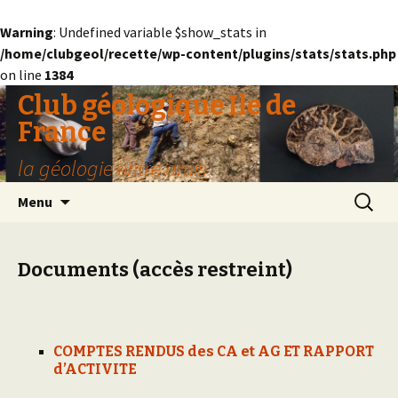
Warning
: Undefined variable $show_stats in
/home/clubgeol/recette/wp-content/plugins/stats/stats.php
on line
1384
Club géologique Ile de
France
la géologie entre amis
Aller
Recherc
Menu
au
contenu
Documents (accès restreint)
COMPTES RENDUS des CA et AG ET RAPPORT
d’ACTIVITE