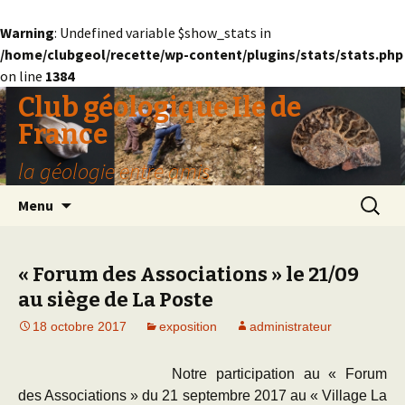
Warning
: Undefined variable $show_stats in
/home/clubgeol/recette/wp-content/plugins/stats/stats.php
on line
1384
Club géologique Ile de
France
la géologie entre amis
Aller
Recherc
Menu
au
contenu
« Forum des Associations » le 21/09
au siège de La Poste
18 octobre 2017
exposition
administrateur
Notre participation au « Forum
des Associations » du 21 septembre 2017 au « Village La