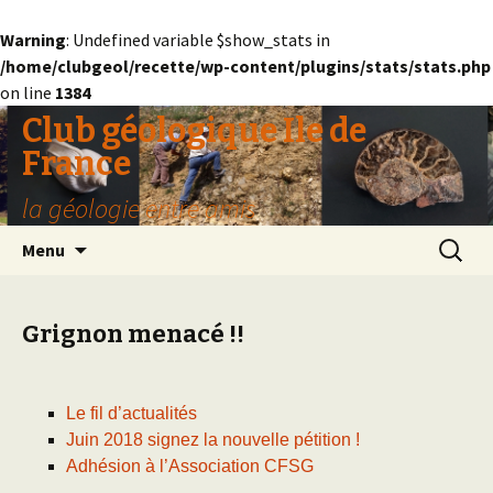
Warning
: Undefined variable $show_stats in
/home/clubgeol/recette/wp-content/plugins/stats/stats.php
on line
1384
Club géologique Ile de
France
la géologie entre amis
Aller
Recherc
Menu
au
contenu
Grignon menacé !!
Le fil d’actualités
Juin 2018 signez la nouvelle pétition !
Adhésion à l’Association CFSG