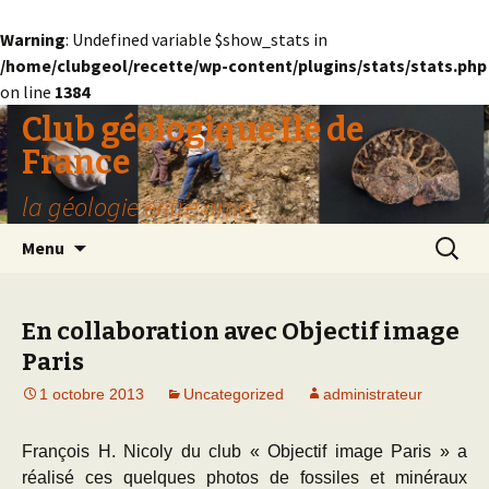
Warning
: Undefined variable $show_stats in
/home/clubgeol/recette/wp-content/plugins/stats/stats.php
on line
1384
Club géologique Ile de
France
la géologie entre amis
Aller
Recherc
Menu
au
contenu
En collaboration avec Objectif image
Paris
1 octobre 2013
Uncategorized
administrateur
François H. Nicoly du club « Objectif image Paris » a
réalisé ces quelques photos de fossiles et minéraux