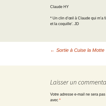
Claude HY
* Un clin d’œil à Claude qui m’a 
et la coquille’. JD
Navigation
←
Sortie à Cuise la Mott
des
articles
Laisser un commenta
Votre adresse e-mail ne sera pas
avec
*