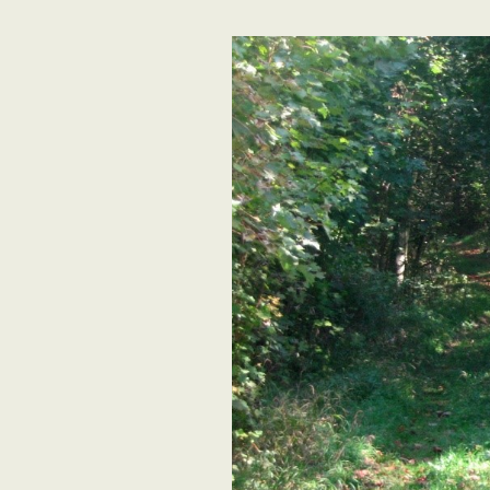
Adhésion
Les Travaux de l
Paléo
Documents (accès
restreint)