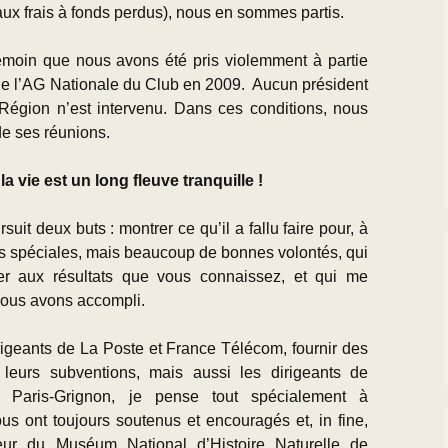
 aux frais à fonds perdus), nous en sommes partis.
émoin que nous avons été pris violemment à partie
e l’AG Nationale du Club en 2009. Aucun président
Région n’est intervenu. Dans ces conditions, nous
de ses réunions.
a vie est un long fleuve tranquille !
uit deux buts : montrer ce qu’il a fallu faire pour, à
es spéciales, mais beaucoup de bonnes volontés, qui
er aux résultats que vous connaissez, et qui me
 nous avons accompli.
dirigeants de La Poste et France Télécom, fournir des
 leurs subventions, mais aussi les dirigeants de
ue Paris-Grignon, je pense tout spécialement à
s ont toujours soutenus et encouragés et, in fine,
eur du Muséum National d’Histoire Naturelle de