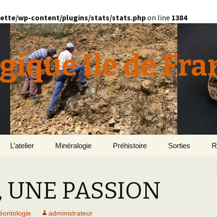
ette/wp-content/plugins/stats/stats.php
on line
1384
gique Ile de Fra
L’atelier
Minéralogie
Préhistoire
Sorties
R
quille
Le Bassin d’Au
2
v
 UNE PASSION
E
en
Géomorphologie du
Yonne 2015
H
Bassin Parisien
Le Domaine de Grignon
Normandie 201
L
éontologie
administrateur