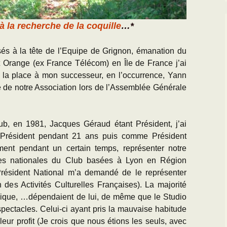
à la recherche de la coquille
…*
és à la tête de l’Equipe de Grignon, émanation du
 Orange (ex France Télécom) en Île de France j’ai
r la place à mon successeur, en l’occurrence, Yann
te de notre Association lors de l’Assemblée Générale
lub, en 1981, Jacques Géraud étant Président, j’ai
-Président pendant 21 ans puis comme Président
ent pendant un certain temps, représenter notre
ces nationales du Club basées à Lyon en Région
résident National m’a demandé de le représenter
es Activités Culturelles Françaises). La majorité
sique, …dépendaient de lui, de même que le Studio
spectacles. Celui-ci ayant pris la mauvaise habitude
eur profit (Je crois que nous étions les seuls, avec