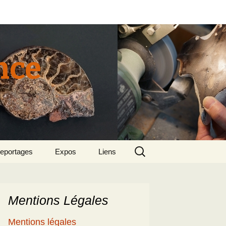
nce
Rechercher :
eportages
Expos
Liens
tun 2015
018 sept – Le
olcanisme en mer
gée par Suzette et
enri
Mentions Légales
5
e patrimoine
Mentions légales