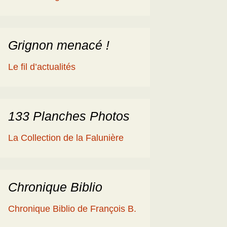
éologique
en
ime 2014
es Cisterciens de la
rôme et la Géologie
Grignon menacé !
ies
aguerre et les fossiles
Le fil d’actualités
a Ballade islandaise de
acqueline et Claude
andonnées dans l’Eifel
133 Planches Photos
ne souche de
La Collection de la Falunière
axodium silicifiée …
a Grube de Messel
RFA)
Chronique Biblio
ous les reportages
Chronique Biblio de François B.