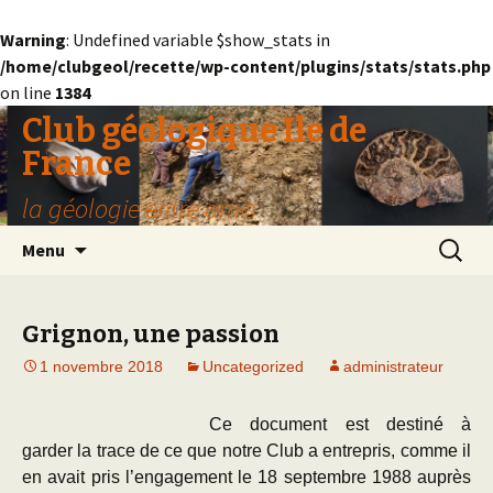
Warning
: Undefined variable $show_stats in
/home/clubgeol/recette/wp-content/plugins/stats/stats.php
on line
1384
Club géologique Ile de
France
la géologie entre amis
Aller
Recherc
Menu
au
contenu
Grignon, une passion
1 novembre 2018
Uncategorized
administrateur
Ce document est destiné à
garder la trace de ce que notre Club a entrepris, comme il
en avait pris l’engagement le 18 septembre 1988 auprès