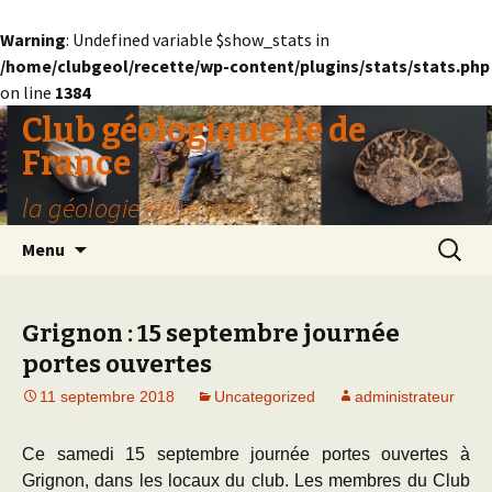
Warning
: Undefined variable $show_stats in
/home/clubgeol/recette/wp-content/plugins/stats/stats.php
on line
1384
Club géologique Ile de
France
la géologie entre amis
Aller
Recherc
Menu
au
contenu
Grignon : 15 septembre journée
portes ouvertes
11 septembre 2018
Uncategorized
administrateur
Ce samedi 15 septembre journée portes ouvertes à
Grignon, dans les locaux du club. Les membres du Club