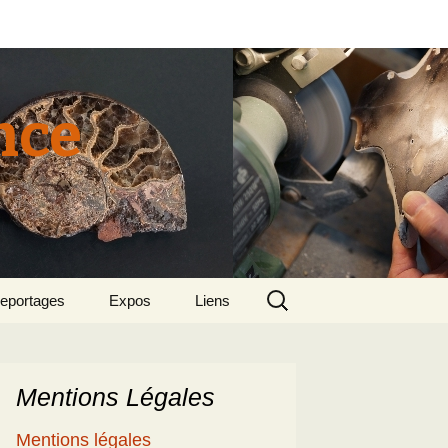
nce
Rechercher :
eportages
Expos
Liens
tun 2015
018 sept – Le
olcanisme en mer
gée par Suzette et
enri
Mentions Légales
5
e patrimoine
Mentions légales