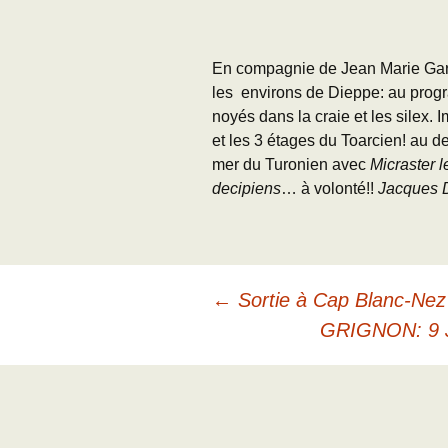
Adhésion
Les Travaux de l
Paléo
En compagnie de Jean Marie Garin
Documents (accès
les environs de Dieppe: au progr
restreint)
noyés dans la craie et les silex. I
et les 3 étages du Toarcien! au de
mer du Turonien avec
Micraster 
decipiens
… à volonté!!
Jacques D
Navigation
←
Sortie à Cap Blanc-Nez 
GRIGNON: 9
des
articles