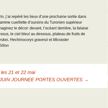
Paléogéographie* du
g
Bassin Parisien
’Equipe
Les Scientifiques à
Activités
Sortie oursins 
Grignon
Charente-Marit
L
Cartes géologiques du
D
, j’ai repéré les lieux d’une prochaine sortie dans
BP
CR des Réunions
amme cueillette d’oursins du Turonien supérieur
La Falunière de Grignon
Toutes les sort
D
maginez le décor: devant, l’océan! derrière, la falaise
L’échelle
Réunions thématiques
chronostratigraphique
La Collection de la
ssus, le ciel bleu! au dessous, plateau de fruits de
Falunière
L
leskei, Hechinocorys gravesii
et
Micraster
Les Travaux des
J
Transgression/Régression
Equipiers
illon
marine
Exposition permanente
et Galerie de Photos
R
Détermination des
fossiles de l’Eocène
25 mai 2014 : Les 25
U
ans de Grignon
T
les 21 et 22 mai
Grignon menacé !!
L
 JUIN JOURNEE PORTES OUVERTES
→
(
T