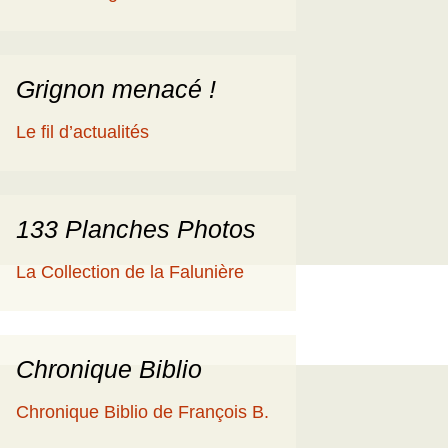
éologique
en
ime 2014
es Cisterciens de la
rôme et la Géologie
Grignon menacé !
ies
aguerre et les fossiles
Le fil d’actualités
a Ballade islandaise de
acqueline et Claude
andonnées dans l’Eifel
133 Planches Photos
ne souche de
La Collection de la Falunière
axodium silicifiée …
a Grube de Messel
RFA)
Chronique Biblio
ous les reportages
Chronique Biblio de François B.