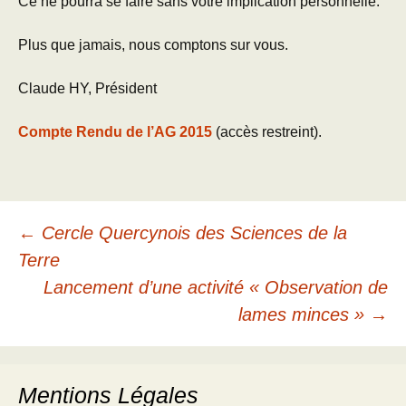
Ce ne pourra se faire sans votre implication personnelle.
Plus que jamais, nous comptons sur vous.
Claude HY, Président
Compte Rendu de l’AG 2015
(accès restreint).
Navigation
←
Cercle Quercynois des Sciences de la
Terre
des
Lancement d’une activité « Observation de
lames minces »
→
articles
Mentions Légales