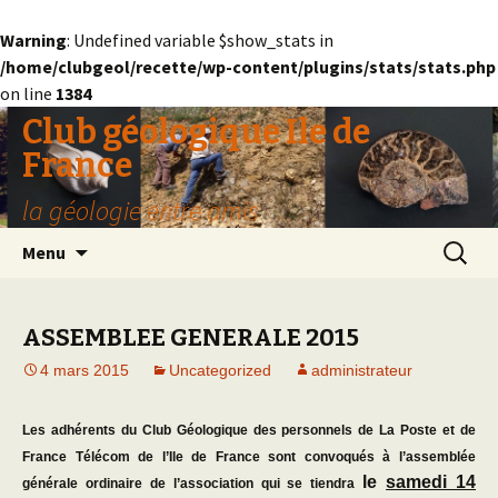
Warning
: Undefined variable $show_stats in
/home/clubgeol/recette/wp-content/plugins/stats/stats.php
on line
1384
Club géologique Ile de
France
la géologie entre amis
Aller
Recherc
Menu
au
contenu
ASSEMBLEE GENERALE 2015
4 mars 2015
Uncategorized
administrateur
Les adhérents du Club Géologique des personnels de La Poste et de
France Télécom de l’Ile de France sont convoqués à l’assemblée
le
samedi 14
générale ordinaire de l’association qui se tiendra