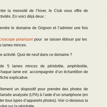
Paléogéographie* du
g
Bassin Parisien
’Equipe
Les Scientifiques à
Activités
Sortie oursins 
ntre la morosité de l’hiver, le Club vous offre de
Grignon
Charente-Marit
L
Cartes géologiques du
D
ivités. En voici déjà deux :
BP
CR des Réunions
La Falunière de Grignon
Toutes les sort
D
endre le domaine de Grignon et l’admirer une fois
L’échelle
Réunions thématiques
chronostratigraphique
La Collection de la
Falunière
L
croscope polarisant
pour se laisser éblouir par les
Les Travaux des
J
Transgression/Régression
Equipiers
os lames minces.
marine
Exposition permanente
et Galerie de Photos
R
e activité. Quoi de neuf dans ce domaine ?
Détermination des
fossiles de l’Eocène
25 mai 2014 : Les 25
U
ans de Grignon
T
 de 5 lames minces de péridotite, amphibolite,
e. Chaque lame est accompagnée d’un échantillon de
Grignon menacé !!
L
fiche explicative.
(
ellement un dispositif pour prendre des photos de
T
arisée analysée (LPA) à l’aide d’un smartphone (en
ter tous types d’appareils photos). Voir ci-dessous la
tat sur la péridotite.