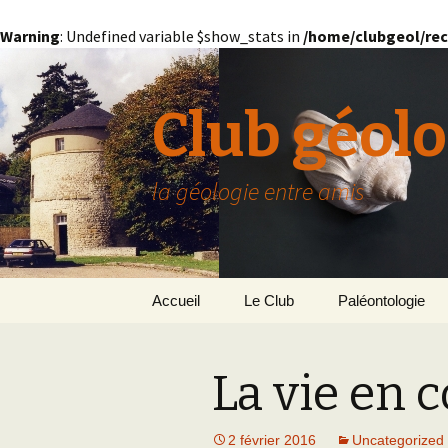
Warning
: Undefined variable $show_stats in
/home/clubgeol/rec
Club géolo
la géologie entre amis
Aller
Accueil
Le Club
Paléontologie
au
contenu
Présentation générale
L’Homme et la Co
La vie en 
Paris
Le Bassin Parisi
Grignon
GRIGNON – 78
2 février 2016
Uncategorized