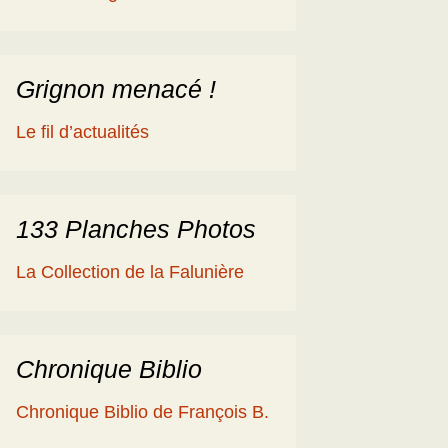
éologique
en
ime 2014
es Cisterciens de la
rôme et la Géologie
Grignon menacé !
ies
aguerre et les fossiles
Le fil d’actualités
a Ballade islandaise de
acqueline et Claude
andonnées dans l’Eifel
133 Planches Photos
ne souche de
La Collection de la Falunière
axodium silicifiée …
a Grube de Messel
RFA)
Chronique Biblio
ous les reportages
Chronique Biblio de François B.