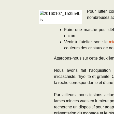
Adhésion
Les Travaux de l
Pour lutter co
Paléo
nombreuses act
Documents (accès
restreint)
Faire une marche pour déf
encore.
Venir à l’atelier, sortir le
mi
couleurs des cristaux de n
Attardons-nous sur cette deuxièm
Nous avons fait l’acquisition
micaschiste, rhyolite et granit
la roche correspondante et d’une 
Par ailleurs, nous testons actu
lames minces vues en lumière pol
recherche un dispositif pour adap
présentation du montage et le résul