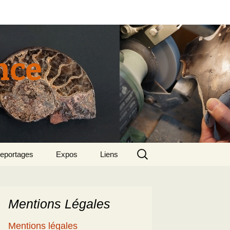
nce
Rechercher :
eportages
Expos
Liens
tun 2015
018 sept – Le
olcanisme en mer
gée par Suzette et
enri
Mentions Légales
5
e patrimoine
Mentions légales