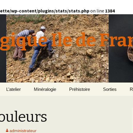
ette/wp-content/plugins/stats/stats.php
on line
1384
gique Ile de Fra
L’atelier
Minéralogie
Préhistoire
Sorties
R
quille
Le Bassin d’Au
2
v
couleurs
E
en
Géomorphologie du
Yonne 2015
H
Bassin Parisien
Le Domaine de Grignon
Normandie 201
L
administrateur