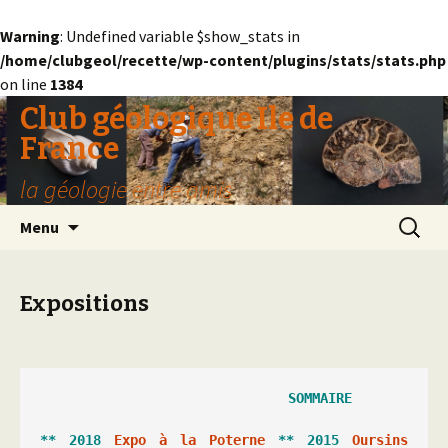
Warning
: Undefined variable $show_stats in
/home/clubgeol/recette/wp-content/plugins/stats/stats.php
on line
1384
Club géologique Ile de
France
la géologie entre amis
Aller
Recherc
Menu
au
contenu
Expositions
** 2018 
Expo à la Poterne
 ** 2015 
Oursins