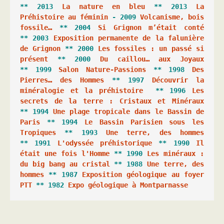
** 2013 
La nature en bleu
 ** 2013 
La 
Préhistoire au féminin
 - 2009 
Volcanisme, bois 
fossile…
 ** 2004 
Si Grignon m’était conté
** 2003 
Exposition permanente de la falunière 
de Grignon
 ** 2000 
Les fossiles : un passé si 
présent
 ** 2000 
Du caillou… aux Joyaux
** 1999 
Salon Nature-Passions
 ** 1998 
Des 
Pierres… des Hommes
 ** 1997 
Découvrir la 
minéralogie et la préhistoire
  ** 1996 
Les 
secrets de la terre : Cristaux et Minéraux
** 1994 
Une plage tropicale dans le Bassin de 
Paris
 ** 1994 
Le Bassin Parisien sous les 
Tropiques
 ** 1993 
Une terre, des hommes
** 1991 
L'odyssée préhistorique
 ** 1990 
Il 
était une fois l'Homme
 ** 1990 
Les minéraux : 
du big bang au cristal
 ** 1988 
Une terre, des 
hommes
 ** 1987 
Exposition géologique au foyer 
PTT
 ** 1982 
Expo géologique à Montparnasse