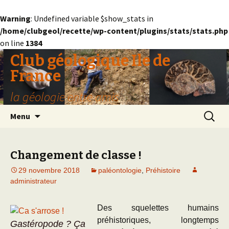
Warning
: Undefined variable $show_stats in
/home/clubgeol/recette/wp-content/plugins/stats/stats.php
on line
1384
Club géologique Ile de
France
la géologie entre amis
Aller
Recherc
Menu
au
contenu
Changement de classe !
29 novembre 2018
paléontologie
,
Préhistoire
administrateur
Des squelettes humains
préhistoriques, longtemps
Gastéropode ? Ça