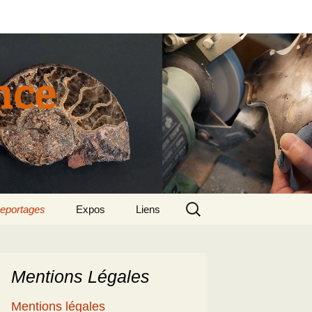
nce
Rechercher :
eportages
Expos
Liens
tun 2015
018 sept – Le
olcanisme en mer
gée par Suzette et
enri
Mentions Légales
5
e patrimoine
Mentions légales