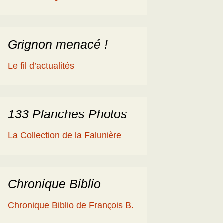
éologique
en
ime 2014
es Cisterciens de la
rôme et la Géologie
Grignon menacé !
ies
aguerre et les fossiles
Le fil d’actualités
a Ballade islandaise de
acqueline et Claude
andonnées dans l’Eifel
133 Planches Photos
ne souche de
La Collection de la Falunière
axodium silicifiée …
a Grube de Messel
RFA)
Chronique Biblio
ous les reportages
Chronique Biblio de François B.