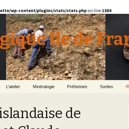
ette/wp-content/plugins/stats/stats.php
on line
1384
gique Ile de Fra
L’atelier
Minéralogie
Préhistoire
Sorties
R
quille
Le Bassin d’Au
2
v
 islandaise de
E
en
Géomorphologie du
Yonne 2015
H
Bassin Parisien
Le Domaine de Grignon
Normandie 201
L