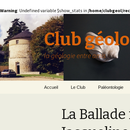
Warning
: Undefined variable $show_stats in
/home/clubgeol/rec
Club géolo
la géologie entre amis
Aller
Accueil
Le Club
Paléontologie
au
contenu
Présentation générale
L’Homme et la Co
La Ballade
Paris
Le Bassin Parisi
Grignon
GRIGNON – 78