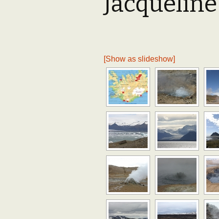
Jacqueline
Adhésion
Les Travaux de l
Paléo
Documents (accès
restreint)
[Show as slideshow]