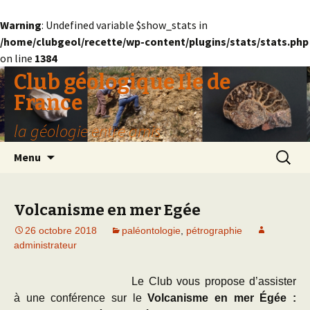
Warning
: Undefined variable $show_stats in
/home/clubgeol/recette/wp-content/plugins/stats/stats.php
on line
1384
Club géologique Ile de
France
la géologie entre amis
Aller
Recherc
Menu
au
contenu
Volcanisme en mer Egée
26 octobre 2018
paléontologie
,
pétrographie
administrateur
Le Club vous propose d’assister
à une conférence sur le
Volcanisme en mer Égée :