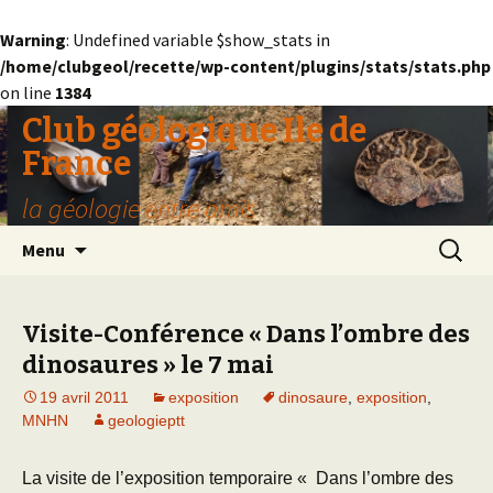
Warning
: Undefined variable $show_stats in
/home/clubgeol/recette/wp-content/plugins/stats/stats.php
on line
1384
Club géologique Ile de
France
la géologie entre amis
Aller
Recherc
Menu
au
contenu
Visite-Conférence « Dans l’ombre des
dinosaures » le 7 mai
19 avril 2011
exposition
dinosaure
,
exposition
,
MNHN
geologieptt
La visite de l’exposition temporaire « Dans l’ombre des