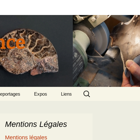
nce
Rechercher :
eportages
Expos
Liens
tun 2015
018 sept – Le
olcanisme en mer
gée par Suzette et
enri
Mentions Légales
5
e patrimoine
Mentions légales