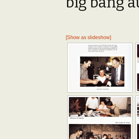
big bang au
Adhésion
Les Travaux de l
Paléo
Documents (accès
restreint)
[Show as slideshow]