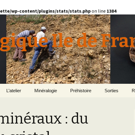
ette/wp-content/plugins/stats/stats.php
on line
1384
gique Ile de Fra
L’atelier
Minéralogie
Préhistoire
Sorties
R
quille
Le Bassin d’Au
2
v
 minéraux : du
E
en
Géomorphologie du
Yonne 2015
H
Bassin Parisien
Le Domaine de Grignon
Normandie 201
L