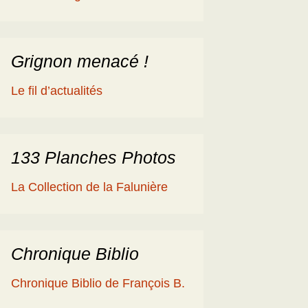
éologique
en
ime 2014
es Cisterciens de la
rôme et la Géologie
Grignon menacé !
ies
aguerre et les fossiles
Le fil d’actualités
a Ballade islandaise de
acqueline et Claude
andonnées dans l’Eifel
133 Planches Photos
ne souche de
La Collection de la Falunière
axodium silicifiée …
a Grube de Messel
RFA)
Chronique Biblio
ous les reportages
Chronique Biblio de François B.