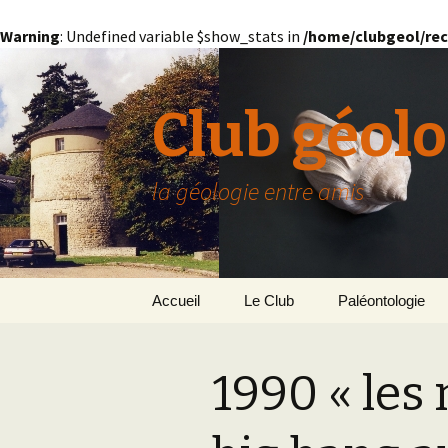
Warning
: Undefined variable $show_stats in
/home/clubgeol/rec
Club géolo
la géologie entre amis
Aller
Accueil
Le Club
Paléontologie
au
contenu
Présentation générale
L’Homme et la Co
1990 « les
Paris
Le Bassin Parisi
Grignon
GRIGNON – 78