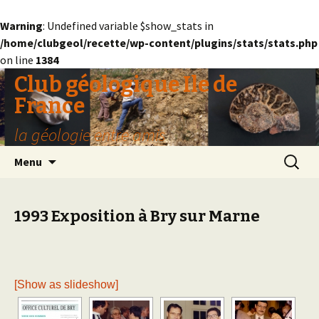
Warning
: Undefined variable $show_stats in
/home/clubgeol/recette/wp-content/plugins/stats/stats.php
on line
1384
Club géologique Ile de
France
la géologie entre amis
Aller
Recherc
Menu
au
contenu
1993 Exposition à Bry sur Marne
[Show as slideshow]