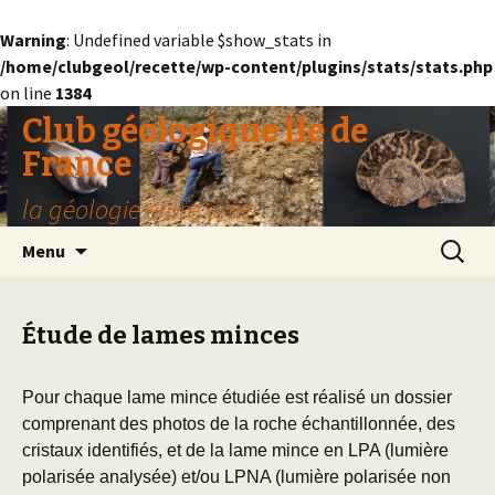
Warning
: Undefined variable $show_stats in
/home/clubgeol/recette/wp-content/plugins/stats/stats.php
on line
1384
Club géologique Ile de
France
la géologie entre amis
Aller
Recherc
Menu
au
contenu
Étude de lames minces
Pour chaque lame mince étudiée est réalisé un dossier
comprenant des photos de la roche échantillonnée, des
cristaux identifiés, et de la lame mince en LPA (lumière
polarisée analysée) et/ou LPNA (lumière polarisée non