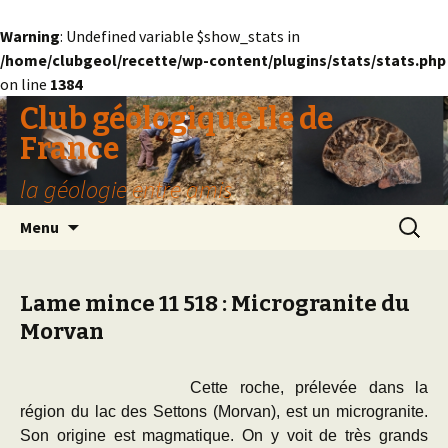
Warning
: Undefined variable $show_stats in
/home/clubgeol/recette/wp-content/plugins/stats/stats.php
on line
1384
Club géologique Ile de
France
la géologie entre amis
Aller
Recherc
Menu
au
contenu
Lame mince 11 518 : Microgranite du
Morvan
Cette roche, prélevée dans la
région du lac des Settons (Morvan), est un microgranite.
Son origine est magmatique. On y voit de très grands