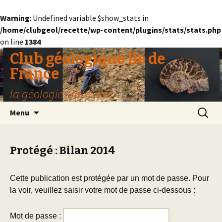
Warning
: Undefined variable $show_stats in
/home/clubgeol/recette/wp-content/plugins/stats/stats.php
on line
1384
Club géologique Ile de
France
la géologie entre amis
Aller
Recherc
Menu
au
contenu
Protégé : Bilan 2014
Cette publication est protégée par un mot de passe. Pour
la voir, veuillez saisir votre mot de passe ci-dessous :
Mot de passe :