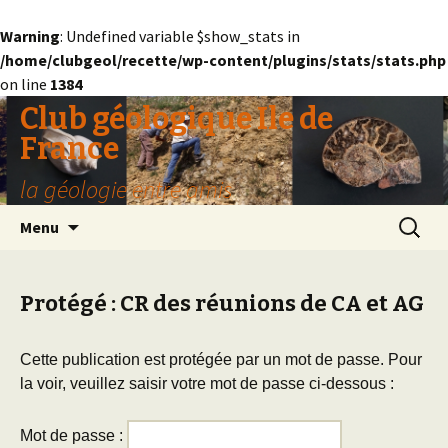
Warning
: Undefined variable $show_stats in
/home/clubgeol/recette/wp-content/plugins/stats/stats.php
on line
1384
Club géologique Ile de
France
la géologie entre amis
Aller
Recherc
Menu
au
contenu
Protégé : CR des réunions de CA et AG
Cette publication est protégée par un mot de passe. Pour
la voir, veuillez saisir votre mot de passe ci-dessous :
Mot de passe :