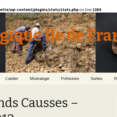
ette/wp-content/plugins/stats/stats.php
on line
1384
gique Ile de Fra
L’atelier
Minéralogie
Préhistoire
Sorties
R
quille
Le Bassin d’Au
2
v
nds Causses –
E
en
Géomorphologie du
Yonne 2015
H
Bassin Parisien
Le Domaine de Grignon
Normandie 201
L