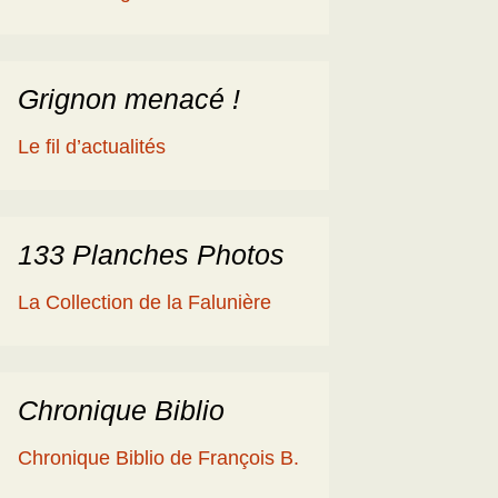
éologique
en
ime 2014
es Cisterciens de la
rôme et la Géologie
Grignon menacé !
ies
aguerre et les fossiles
Le fil d’actualités
a Ballade islandaise de
acqueline et Claude
andonnées dans l’Eifel
133 Planches Photos
ne souche de
La Collection de la Falunière
axodium silicifiée …
a Grube de Messel
RFA)
Chronique Biblio
ous les reportages
Chronique Biblio de François B.