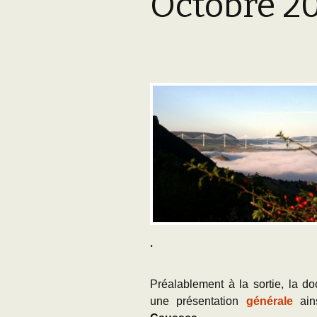
Octobre 2
Adhésion
Les Travaux de l
Paléo
Documents (accès
restreint)
.
Préalablement à la sortie, la d
une présentation
générale
ain