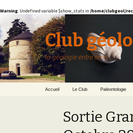
Warning
: Undefined variable $show_stats in
/home/clubgeol/rec
Club géolo
la géologie entre amis
Aller
Accueil
Le Club
Paléontologie
au
contenu
Présentation générale
L’Homme et la Co
Sortie Gra
Paris
Le Bassin Parisi
Grignon
GRIGNON – 78