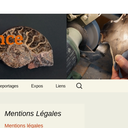
nce
Rechercher :
eportages
Expos
Liens
tun 2015
018 sept – Le
olcanisme en mer
gée par Suzette et
enri
Mentions Légales
5
e patrimoine
Mentions légales