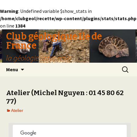
Warning
: Undefined variable $show_stats in
/home/clubgeol/recette/wp-content/plugins/stats/stats.php
on line
1384
Club géologique Ile de
France
la géologie entre amis
Aller
Recherc
Menu
au
contenu
Atelier (Michel Nguyen : 01 45 80 62
77)
Atelier