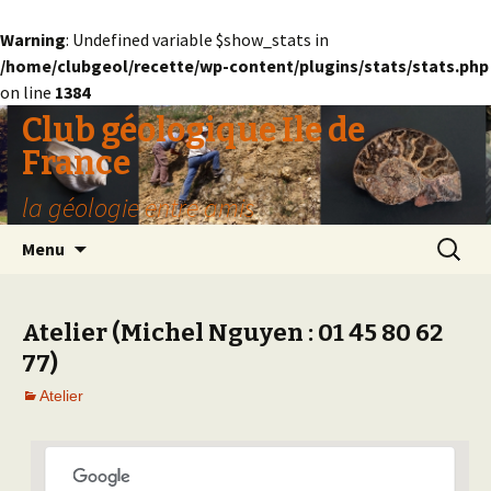
Warning
: Undefined variable $show_stats in
/home/clubgeol/recette/wp-content/plugins/stats/stats.php
on line
1384
Club géologique Ile de
France
la géologie entre amis
Aller
Recherc
Menu
au
contenu
Atelier (Michel Nguyen : 01 45 80 62
77)
Atelier