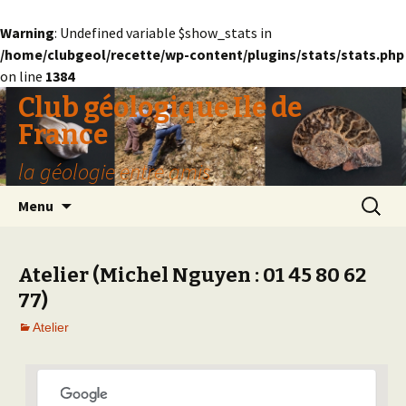
Warning
: Undefined variable $show_stats in
/home/clubgeol/recette/wp-content/plugins/stats/stats.php
on line
1384
Club géologique Ile de
France
la géologie entre amis
Aller
Recherc
Menu
au
contenu
Atelier (Michel Nguyen : 01 45 80 62
77)
Atelier