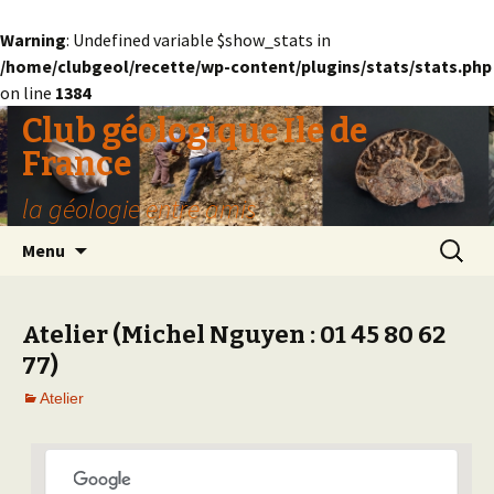
Warning
: Undefined variable $show_stats in
/home/clubgeol/recette/wp-content/plugins/stats/stats.php
on line
1384
Club géologique Ile de
France
la géologie entre amis
Aller
Recherc
Menu
au
contenu
Atelier (Michel Nguyen : 01 45 80 62
77)
Atelier