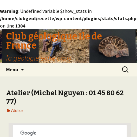
Warning
: Undefined variable $show_stats in
/home/clubgeol/recette/wp-content/plugins/stats/stats.php
on line
1384
Club géologique Ile de
France
la géologie entre amis
Aller
Recherc
Menu
au
contenu
Atelier (Michel Nguyen : 01 45 80 62
77)
Atelier