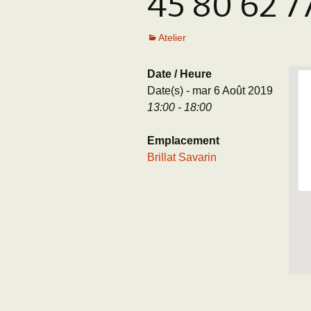
45 80 62 7
Adhésion
Les Travaux de l
Paléo
Atelier
Documents (accès
restreint)
Date / Heure
Date(s) - mar 6 Août 2019
13:00 - 18:00
Emplacement
Brillat Savarin