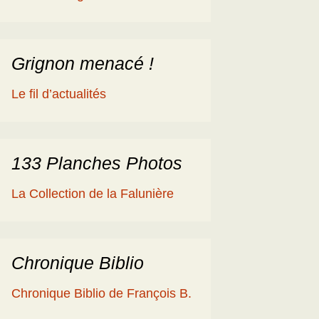
éologique
en
ime 2014
es Cisterciens de la
rôme et la Géologie
Grignon menacé !
ies
aguerre et les fossiles
Le fil d’actualités
a Ballade islandaise de
acqueline et Claude
andonnées dans l’Eifel
133 Planches Photos
ne souche de
La Collection de la Falunière
axodium silicifiée …
a Grube de Messel
RFA)
Chronique Biblio
ous les reportages
Chronique Biblio de François B.