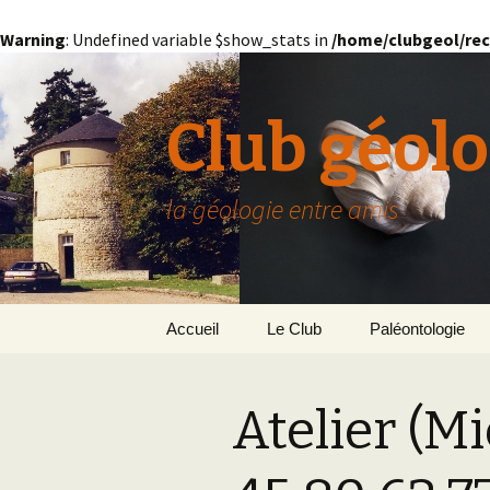
Warning
: Undefined variable $show_stats in
/home/clubgeol/rec
Club géolo
la géologie entre amis
Aller
Accueil
Le Club
Paléontologie
au
contenu
Présentation générale
L’Homme et la Co
Atelier (M
Paris
Le Bassin Parisi
Grignon
GRIGNON – 78