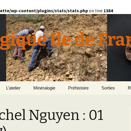
ette/wp-content/plugins/stats/stats.php
on line
1384
gique Ile de Fra
L’atelier
Minéralogie
Préhistoire
Sorties
R
quille
Le Bassin d’Au
2
v
ichel Nguyen : 01
E
en
Géomorphologie du
Yonne 2015
H
Bassin Parisien
Le Domaine de Grignon
Normandie 201
L