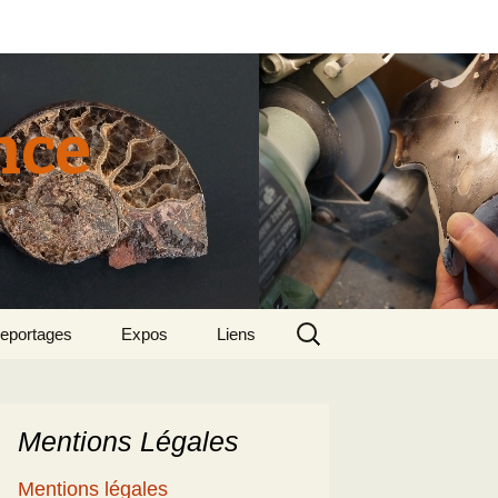
nce
Rechercher :
eportages
Expos
Liens
tun 2015
018 sept – Le
olcanisme en mer
gée par Suzette et
enri
Mentions Légales
5
e patrimoine
Mentions légales