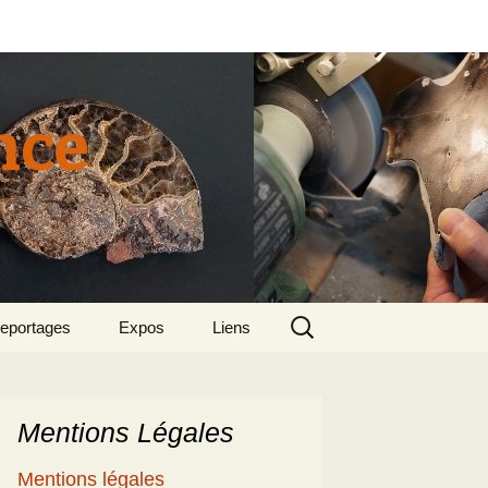
nce
Rechercher :
eportages
Expos
Liens
tun 2015
018 sept – Le
olcanisme en mer
gée par Suzette et
enri
Mentions Légales
5
e patrimoine
Mentions légales