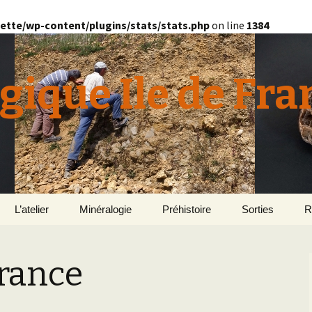
ette/wp-content/plugins/stats/stats.php
on line
1384
gique Ile de Fra
L’atelier
Minéralogie
Préhistoire
Sorties
R
quille
Le Bassin d’Au
2
v
France
E
en
Géomorphologie du
Yonne 2015
H
Bassin Parisien
Le Domaine de Grignon
Normandie 201
L