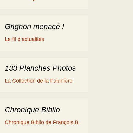
éologique
en
ime 2014
es Cisterciens de la
rôme et la Géologie
Grignon menacé !
ies
aguerre et les fossiles
Le fil d’actualités
a Ballade islandaise de
acqueline et Claude
andonnées dans l’Eifel
133 Planches Photos
ne souche de
La Collection de la Falunière
axodium silicifiée …
a Grube de Messel
RFA)
Chronique Biblio
ous les reportages
Chronique Biblio de François B.