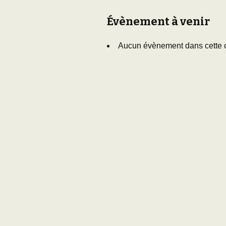
Adhésion
Les Travaux de l
Évènement à venir
Paléo
Documents (accès
Aucun évènement dans cette 
restreint)