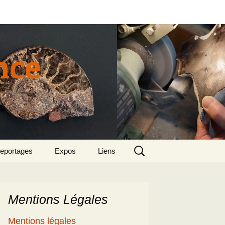
nce
Rechercher :
eportages
Expos
Liens
tun 2015
018 sept – Le
olcanisme en mer
gée par Suzette et
enri
Mentions Légales
5
e patrimoine
Mentions légales