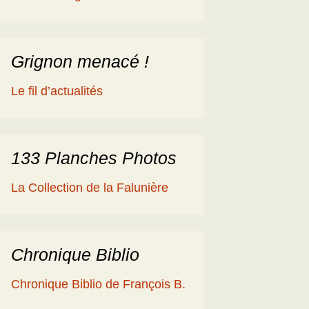
éologique
en
ime 2014
es Cisterciens de la
rôme et la Géologie
Grignon menacé !
ies
aguerre et les fossiles
Le fil d’actualités
a Ballade islandaise de
acqueline et Claude
andonnées dans l’Eifel
133 Planches Photos
ne souche de
La Collection de la Falunière
axodium silicifiée …
a Grube de Messel
RFA)
Chronique Biblio
ous les reportages
Chronique Biblio de François B.