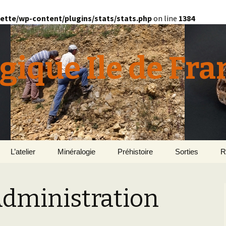
ette/wp-content/plugins/stats/stats.php
on line
1384
gique Ile de Fra
L’atelier
Minéralogie
Préhistoire
Sorties
R
quille
Le Bassin d’Au
2
v
Administration
E
en
Géomorphologie du
Yonne 2015
H
Bassin Parisien
Le Domaine de Grignon
Normandie 201
L