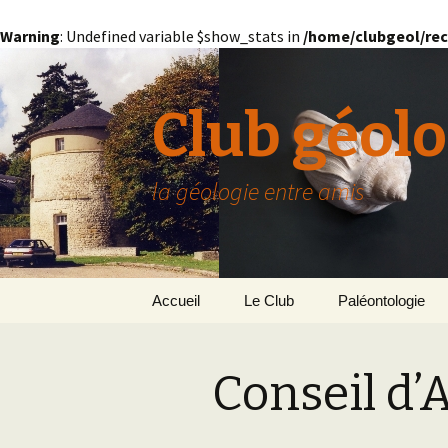
Warning
: Undefined variable $show_stats in
/home/clubgeol/rec
Club géolo
la géologie entre amis
Aller
Accueil
Le Club
Paléontologie
au
contenu
Présentation générale
L’Homme et la Co
Conseil d’
Paris
Le Bassin Parisi
Grignon
GRIGNON – 78