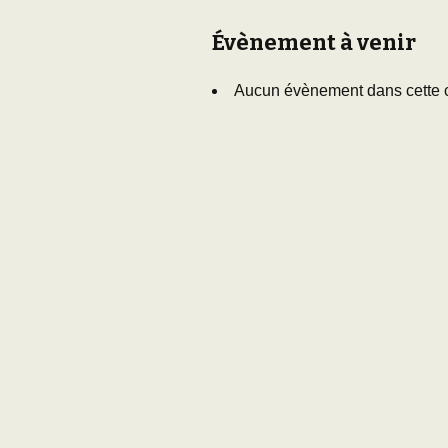
Adhésion
Les Travaux de l
Évènement à venir
Paléo
Documents (accès
Aucun évènement dans cette 
restreint)