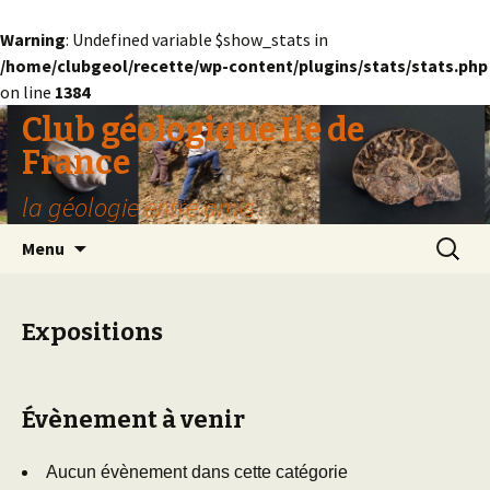
Warning
: Undefined variable $show_stats in
/home/clubgeol/recette/wp-content/plugins/stats/stats.php
on line
1384
Club géologique Ile de
France
la géologie entre amis
Aller
Recherc
Menu
au
contenu
Expositions
Évènement à venir
Aucun évènement dans cette catégorie