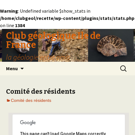
Warning
: Undefined variable $show_stats in
/home/clubgeol/recette/wp-content/plugins/stats/stats.php
on line
1384
Club géologique Ile de
France
la géologie entre amis
Aller
Recherc
Menu
au
contenu
Comité des résidents
Comité des résidents
This page can't load Google Maps correctly.