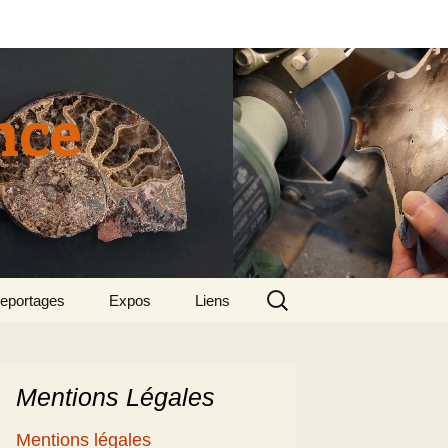
nce
Rechercher :
eportages
Expos
Liens
tun 2015
018 sept – Le
olcanisme en mer
gée par Suzette et
enri
Mentions Légales
5
e patrimoine
Mentions légales