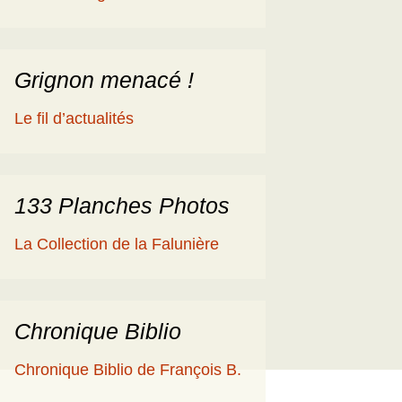
éologique
en
ime 2014
es Cisterciens de la
rôme et la Géologie
Grignon menacé !
ies
aguerre et les fossiles
Le fil d’actualités
a Ballade islandaise de
acqueline et Claude
andonnées dans l’Eifel
133 Planches Photos
ne souche de
La Collection de la Falunière
axodium silicifiée …
a Grube de Messel
RFA)
Chronique Biblio
ous les reportages
Chronique Biblio de François B.