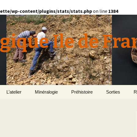
ette/wp-content/plugins/stats/stats.php
on line
1384
gique Ile de Fra
L’atelier
Minéralogie
Préhistoire
Sorties
R
quille
Le Bassin d’Au
2
v
E
en
Géomorphologie du
Yonne 2015
H
Bassin Parisien
Le Domaine de Grignon
Normandie 201
L