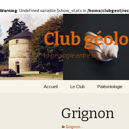
Warning
: Undefined variable $show_stats in
/home/clubgeol/rec
Club géolo
la géologie entre amis
Aller
Accueil
Le Club
Paléontologie
au
contenu
Présentation générale
L’Homme et la Co
Grignon
Paris
Le Bassin Parisi
Grignon
GRIGNON – 78
Grignon