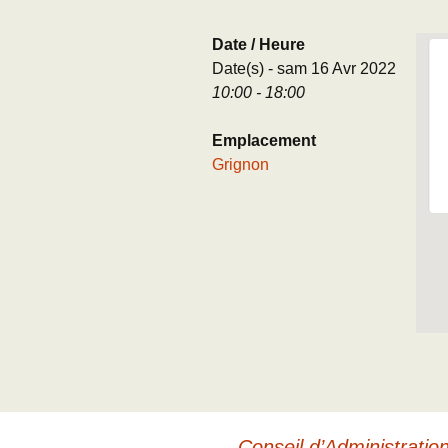
Adhésion
Les Travaux de l
Date / Heure
Paléo
Date(s) - sam 16 Avr 2022
Documents (accès
10:00 - 18:00
restreint)
Emplacement
Grignon
←
Conseil d’Administratio