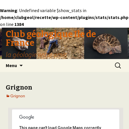
Warning
: Undefined variable $show_stats in
/home/clubgeol/recette/wp-content/plugins/stats/stats.php
on line
1384
Club géologique Ile de
France
la géologie entre amis
Aller
Recherc
Menu
au
contenu
Grignon
Grignon
This page can't load Google Maps correctly.