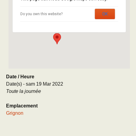
Grignon
Avenue Lucien Brétignières – Cour des Meules -
OK
Do you own this website?
Thiverval Grignon
Évènement
Date / Heure
Date(s) - sam 19 Mar 2022
Toute la journée
Emplacement
Grignon